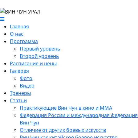
Главная
О нас
Программа
Первый уровень
Второй уровень
Расписание и цены
Галерея
Фото
Видео
Тренеры
Статьи
Практикующие Вин Чун в кино и MMA
Федерация России и международная федерация
Вин Чун
Отличие от других боевых искусств
Вин Чун как китайское боевое искусство